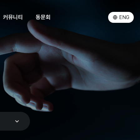
커뮤니티
동문회
ENG
발전기금
행정팀
AI-환경 프로그램
환경인턴십프로그램
동문 뉴스
프로그램 소개
소식
박사자격시험
모집 및 운영 요강
참여 연구실
장학
활동 모습