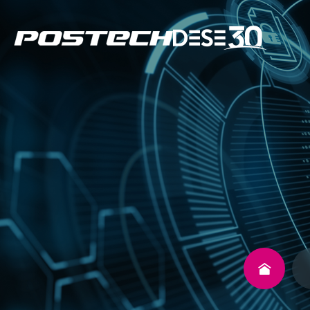
학과소개
구성원
연구
교육
커뮤니티
동문회
환경공학부란?
교수진
연구분야
학사일정
공지사항
동문회 소개
About DESE
Member
Research
Education
Community
Alumni Association
학과소개
전임교수
수처리/에너지
일반공지
회장 인사말
환경융합부전공
연구분야
겸임교수
기후변화/지구환
초빙공고
조직도 및 임원 명
비전
연구교수
환경소재
세미나 및 행사
가입신청
학위수여절차
연혁
외부겸직교수
현황
FAQ
자료실
갤러리