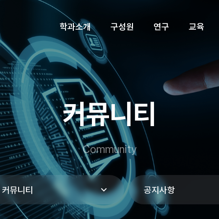
학과소개
구성원
연구
교육
오시는길
명예교수
BK21
교과과정
DESE 뉴스
행사
커뮤니티
교육연구단장 인사말
학과
예정 행사
입학
경
단
교육연구단 구성
지난 행사
Community
사업내용
졸업
신청서&보고서
자료실
커뮤니티
공지사항
기부릴레이