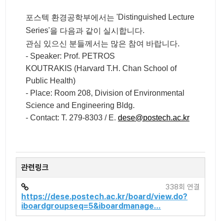
'Distinguished Lecture
포스텍
환경공학부에서는
Series'
.
을
다음과
같이
실시합니다
관심
있으신
분들께서는
많은
참여
바랍니다
.
- Speaker: Prof. PETROS
KOUTRAKIS (Harvard T.H. Chan School of
Public Health)
- Place: Room 208, Division of Environmental
Science and Engineering Bldg.
- Contact: T. 279-8303 / E.
dese@postech.ac.kr
관련링크
338회 연결
https://dese.postech.ac.kr/board/view.do?
iboardgroupseq=5&iboardmanage…