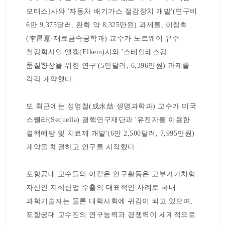
모터스)사와 '자동차 배기가스 절감장치 개발'(연구비
6만 9,375달러, 환화 약 8,325만원) 과제를, 이창희
(李昌憙·재료금속공학과) 교수가 노르웨이 유수
철강회사인 엘켐(Elkem)사와 '스테인레스강
품질향상을 위한 연구'(5만달러, 6,396만원) 과제를
각각 계약했다.
또 최근에는 성영철(成永喆·생명과학과) 교수가 미국
스퀠라(Sequella) 결핵연구재단과 '유전자를 이용한
결핵예방 및 치료제 개발'(6만 2,500달러, 7,995만원)
계약을 체결하고 연구를 시작했다.
포항공대 교수들의 이같은 연구활동은 고부가가치형
자산인 지식산업 수출의 대표적인 사례로 국내
과학기술자는 물론 대학사회에 귀감이 되고 있으며,
포항공대 교수진의 연구능력과 경쟁력이 세계적으로