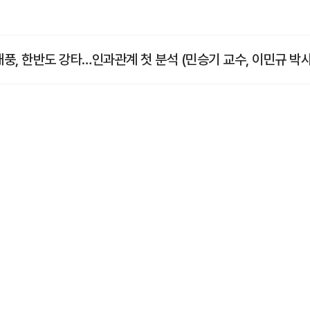
풍, 한반도 강타…인과관계 첫 분석 (민승기 교수, 이민규 박사
alidates big data's role in analyzing consumer
mic” as “healthy living” and “endemic” as “trav
marter with AI (감종훈 교수, 통합과정 이은미)
-기후테크 인재 육성·사업’ 180억 투입 (황동수 교수)
기간 ‘소비 패턴’ 읽어낸 결과는? (감종훈 교수, 통합과정 송지