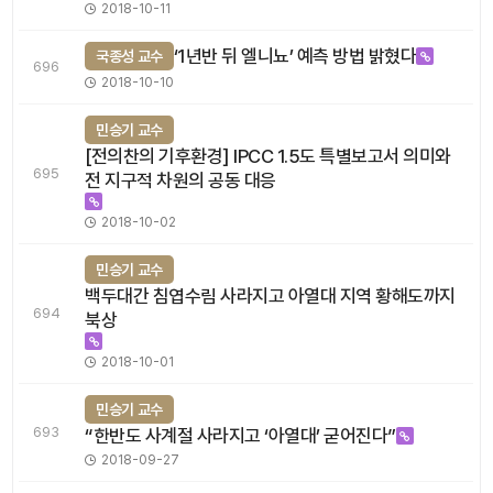
2018-10-11
‘1년반 뒤 엘니뇨’ 예측 방법 밝혔다
국종성 교수
696
2018-10-10
민승기 교수
[전의찬의 기후환경] IPCC 1.5도 특별보고서 의미와
695
전 지구적 차원의 공동 대응
2018-10-02
민승기 교수
백두대간 침엽수림 사라지고 아열대 지역 황해도까지
694
북상
2018-10-01
민승기 교수
693
“한반도 사계절 사라지고 ‘아열대’ 굳어진다”
2018-09-27