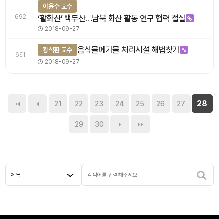
이윤수 교수
692
‘활화산’ 백두산…남북 화산 활동 연구 협력 절실
2018-09-27
음식물폐기물 처리시설 해법찾기
황석환 교수
691
2018-09-27
28
21
22
23
24
25
26
27
29
30